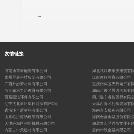
....
友情链接
海南通东新能源有限公司
湖北武汉市丰庆建筑有
贵州星辰科技集团有限公司
江西度辉教育有限公司
广西升妙新材料有限公司
重庆南岸区天行电子有
浙江丽水力诺教育有限公司
湖南岳麓区晨语汽车有
西藏圆洁环保有限公司
四川遂宁睿智贸易有限
辽宁沈北新区集日能源有限公司
天津西青区利辉能源有
香港泽丰新材料有限公司
海南泰安服务有限公司
山东临沂海纳建筑有限公司
海南金鑫金融股份有限
天津静海区创新机械有限公司
湖北青山区原尚文化有
内蒙古中天建材有限公司
云南华胜金融有限公司